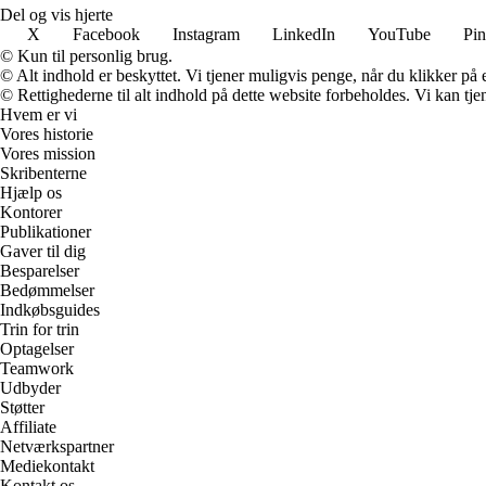
Del og vis hjerte
X
Facebook
Instagram
LinkedIn
YouTube
Pin
© Kun til personlig brug.
© Alt indhold er beskyttet. Vi tjener muligvis penge, når du klikker på e
© Rettighederne til alt indhold på dette website forbeholdes. Vi kan t
Hvem er vi
Vores historie
Vores mission
Skribenterne
Hjælp os
Kontorer
Publikationer
Gaver til dig
Besparelser
Bedømmelser
Indkøbsguides
Trin for trin
Optagelser
Teamwork
Udbyder
Støtter
Affiliate
Netværkspartner
Mediekontakt
Kontakt os