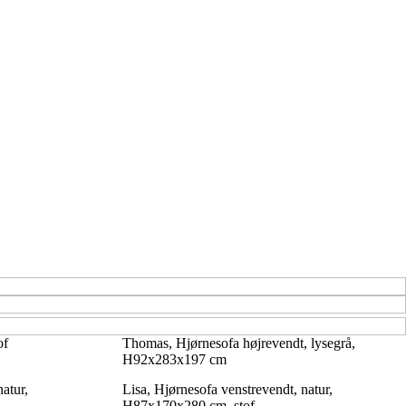
of
Thomas, Hjørnesofa højrevendt, lysegrå,
H92x283x197 cm
atur,
Lisa, Hjørnesofa venstrevendt, natur,
H87x170x280 cm, stof