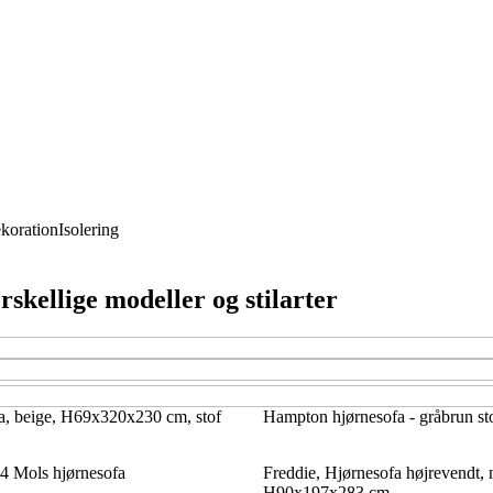
koration
Isolering
rskellige modeller og stilarter
a, beige, H69x320x230 cm, stof
Hampton hjørnesofa - gråbrun st
 Mols hjørnesofa
Freddie, Hjørnesofa højrevendt, n
H90x197x283 cm