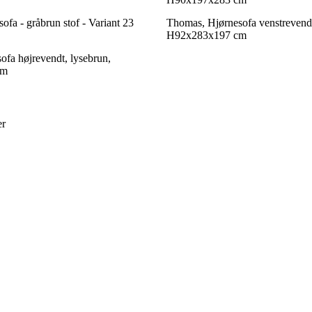
fa - gråbrun stof - Variant 23
Thomas, Hjørnesofa venstrevendt
H92x283x197 cm
ofa højrevendt, lysebrun,
cm
er