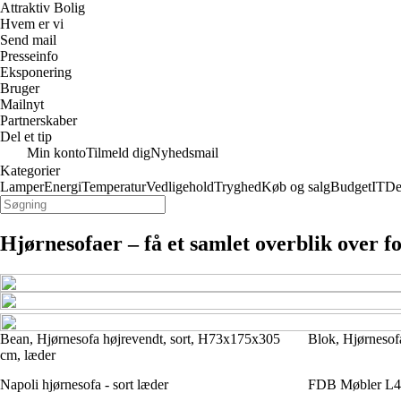
Attraktiv Bolig
Hvem er vi
Send mail
Presseinfo
Eksponering
Bruger
Mailnyt
Partnerskaber
Del et tip
Min konto
Tilmeld dig
Nyhedsmail
Kategorier
Lamper
Energi
Temperatur
Vedligehold
Tryghed
Køb og salg
Budget
IT
De
Hjørnesofaer – få et samlet overblik over fo
Bean, Hjørnesofa højrevendt, sort, H73x175x305
Blok, Hjørnesof
cm, læder
Napoli hjørnesofa - sort læder
FDB Møbler L44