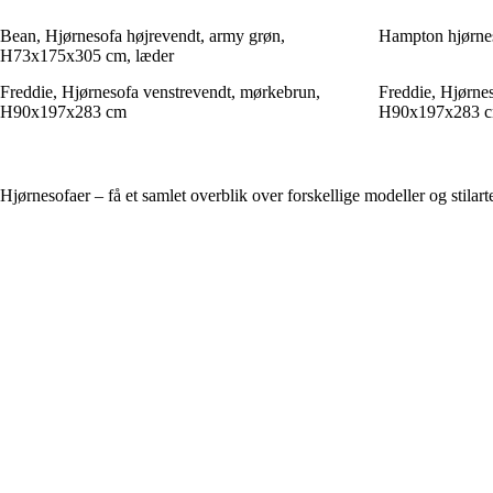
Bean, Hjørnesofa højrevendt, army grøn,
Hampton hjørneso
H73x175x305 cm, læder
Freddie, Hjørnesofa venstrevendt, mørkebrun,
Freddie, Hjørnes
H90x197x283 cm
H90x197x283 
Hjørnesofaer – få et samlet overblik over forskellige modeller og stilart