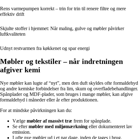
Rens varmepumpen korrekt – trin for trin til renere filtre og mere
effektiv drift
Skjulte stoffer i hjemmet: Når maling, gulve og møbler påvirker
luftkvaliteten
Udnyt restvarmen fra køkkenet og spar energi
Møbler og tekstiler – når indretningen
afgiver kemi
Nye møbler kan lugte af “nyt”, men den duft skyldes ofte formaldehyd
og andre kemiske forbindelser fra lim, skum og overfladebehandlinger.
Spånplader og MDF-plader, som bruges i mange møbler, kan afgive
formaldehyd i måneder eller år efter produktionen.
For at mindske påvirkningen kan du:
Vælge
møbler af massivt træ
frem for spånplade.
Se efter
møbler med miljømærkning
eller dokumenteret lav
emission.
Lufte nye møbler ud i et par dage, inden de tages i brug.