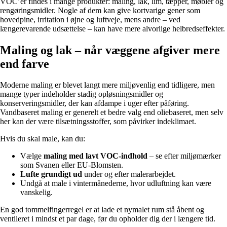
VOC’er findes i mange produkter: maling, lak, lim, tæpper, møbler og
rengøringsmidler. Nogle af dem kan give kortvarige gener som
hovedpine, irritation i øjne og luftveje, mens andre – ved
længerevarende udsættelse – kan have mere alvorlige helbredseffekter.
Maling og lak – når væggene afgiver mere
end farve
Moderne maling er blevet langt mere miljøvenlig end tidligere, men
mange typer indeholder stadig opløsningsmidler og
konserveringsmidler, der kan afdampe i uger efter påføring.
Vandbaseret maling er generelt et bedre valg end oliebaseret, men selv
her kan der være tilsætningsstoffer, som påvirker indeklimaet.
Hvis du skal male, kan du:
Vælge
maling med lavt VOC-indhold
– se efter miljømærker
som Svanen eller EU-Blomsten.
Lufte grundigt ud
under og efter malerarbejdet.
Undgå at male i vintermånederne, hvor udluftning kan være
vanskelig.
En god tommelfingerregel er at lade et nymalet rum stå åbent og
ventileret i mindst et par dage, før du opholder dig der i længere tid.