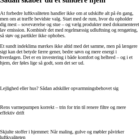
At forbedre luftkvaliteten handler ikke om at udskifte alt på én gang,
men om at træffe bevidste valg. Start med de rum, hvor du opholder
dig mest – soveværelse og stue – og vælg produkter med dokumenteret
lav emission. Kombinér det med regelmæssig udluftning og rengøring,
så støv og partikler ikke ophobes.
Et sundt indeklima mærkes ikke altid med det samme, men på længere
sigt kan det betyde færre gener, bedre søvn og mere energi i
hverdagen. Det er en investering i både komfort og helbred – og i et
hjem, der føles lige så godt, som det ser ud.
Lejlighed eller hus? Sådan adskiller opvarmningsbehovet sig
Rens varmepumpen korrekt – trin for trin til renere filtre og mere
effektiv drift
Skjulte stoffer i hjemmet: Når maling, gulve og møbler påvirker
luftkvaliteten