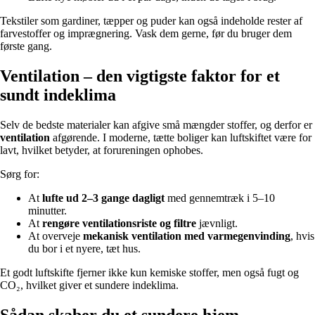
Tekstiler som gardiner, tæpper og puder kan også indeholde rester af
farvestoffer og imprægnering. Vask dem gerne, før du bruger dem
første gang.
Ventilation – den vigtigste faktor for et
sundt indeklima
Selv de bedste materialer kan afgive små mængder stoffer, og derfor er
ventilation
afgørende. I moderne, tætte boliger kan luftskiftet være for
lavt, hvilket betyder, at forureningen ophobes.
Sørg for:
At
lufte ud 2–3 gange dagligt
med gennemtræk i 5–10
minutter.
At
rengøre ventilationsriste og filtre
jævnligt.
At overveje
mekanisk ventilation med varmegenvinding
, hvis
du bor i et nyere, tæt hus.
Et godt luftskifte fjerner ikke kun kemiske stoffer, men også fugt og
CO₂, hvilket giver et sundere indeklima.
Sådan skaber du et sundere hjem