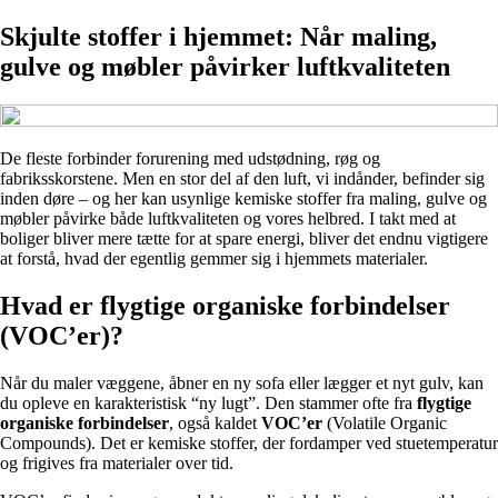
Skjulte stoffer i hjemmet: Når maling,
gulve og møbler påvirker luftkvaliteten
De fleste forbinder forurening med udstødning, røg og
fabriksskorstene. Men en stor del af den luft, vi indånder, befinder sig
inden døre – og her kan usynlige kemiske stoffer fra maling, gulve og
møbler påvirke både luftkvaliteten og vores helbred. I takt med at
boliger bliver mere tætte for at spare energi, bliver det endnu vigtigere
at forstå, hvad der egentlig gemmer sig i hjemmets materialer.
Hvad er flygtige organiske forbindelser
(VOC’er)?
Når du maler væggene, åbner en ny sofa eller lægger et nyt gulv, kan
du opleve en karakteristisk “ny lugt”. Den stammer ofte fra
flygtige
organiske forbindelser
, også kaldet
VOC’er
(Volatile Organic
Compounds). Det er kemiske stoffer, der fordamper ved stuetemperatur
og frigives fra materialer over tid.