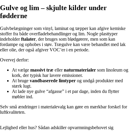
Gulve og lim – skjulte kilder under
fødderne
Gulvbelægninger som vinyl, laminat og tæpper kan afgive kemiske
stoffer fra både overfladebehandlinger og lim. Nogle plasttyper
indeholder
ftalater
, der bruges som blødgørere, men som kan
fordampe og ophobes i støv. Trægulve kan være behandlet med lak
eller olie, der også afgiver VOC’er i en periode.
Overvej derfor:
At vælge
massivt træ
eller
naturmaterialer
som linoleum og
kork, der typisk har lavere emissioner.
At bruge
vandbaserede limtyper
og undgå produkter med
stærk lugt.
At lade nye gulve “afgasse” i et par dage, inden du flytter
møbler ind.
Selv små ændringer i materialevalg kan gøre en mærkbar forskel for
luftkvaliteten.
Lejlighed eller hus? Sådan adskiller opvarmningsbehovet sig