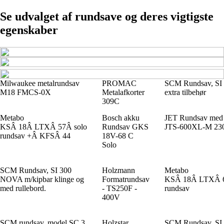
Se udvalget af rundsave og deres vigtigste
egenskaber
Milwaukee metalrundsav
PROMAC
SCM Rundsav, S
M18 FMCS-0X
Metalafkorter
extra tilbehør
309C
Metabo
Bosch akku
JET Rundsav med 
KSÂ 18Â LTXÂ 57Â solo
Rundsav GKS
JTS-600XL-M 23
rundsav +Â KFSÂ 44
18V-68 C
Solo
SCM Rundsav, SI 300
Holzmann
Metabo
NOVA m/kipbar klinge og
Formatrundsav
KSÂ 18Â LTXÂ 6
med rullebord.
- TS250F -
rundsav
400V
SCM rundsav, model SC 3
Holzstar
SCM Rundsav, S