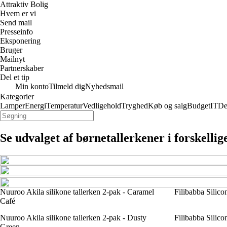
Attraktiv Bolig
Hvem er vi
Send mail
Presseinfo
Eksponering
Bruger
Mailnyt
Partnerskaber
Del et tip
Min konto
Tilmeld dig
Nyhedsmail
Kategorier
Lamper
Energi
Temperatur
Vedligehold
Tryghed
Køb og salg
Budget
IT
De
Se udvalget af børnetallerkener i forskelli
Nuuroo Akila silikone tallerken 2-pak - Caramel
Filibabba Silico
Café
Nuuroo Akila silikone tallerken 2-pak - Dusty
Filibabba Silico
Green