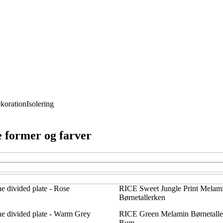
koration
Isolering
ge former og farver
ne divided plate - Rose
RICE Sweet Jungle Print Melam
Børnetallerken
ne divided plate - Warm Grey
RICE Green Melamin Børnetalle
Rum