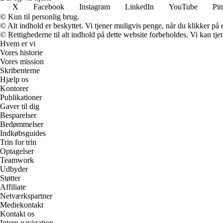
X
Facebook
Instagram
LinkedIn
YouTube
Pin
© Kun til personlig brug.
© Alt indhold er beskyttet. Vi tjener muligvis penge, når du klikker på e
© Rettighederne til alt indhold på dette website forbeholdes. Vi kan t
Hvem er vi
Vores historie
Vores mission
Skribenterne
Hjælp os
Kontorer
Publikationer
Gaver til dig
Besparelser
Bedømmelser
Indkøbsguides
Trin for trin
Optagelser
Teamwork
Udbyder
Støtter
Affiliate
Netværkspartner
Mediekontakt
Kontakt os
Intern navigation