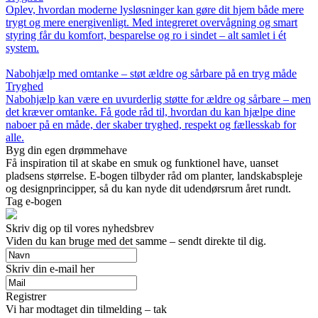
Oplev, hvordan moderne lysløsninger kan gøre dit hjem både mere
trygt og mere energivenligt. Med integreret overvågning og smart
styring får du komfort, besparelse og ro i sindet – alt samlet i ét
system.
Nabohjælp med omtanke – støt ældre og sårbare på en tryg måde
Tryghed
Nabohjælp kan være en uvurderlig støtte for ældre og sårbare – men
det kræver omtanke. Få gode råd til, hvordan du kan hjælpe dine
naboer på en måde, der skaber tryghed, respekt og fællesskab for
alle.
Byg din egen drømmehave
Få inspiration til at skabe en smuk og funktionel have, uanset
pladsens størrelse. E-bogen tilbyder råd om planter, landskabspleje
og designprincipper, så du kan nyde dit udendørsrum året rundt.
Tag e-bogen
Skriv dig op til vores nyhedsbrev
Viden du kan bruge med det samme – sendt direkte til dig.
Skriv din e-mail her
Registrer
Vi har modtaget din tilmelding – tak