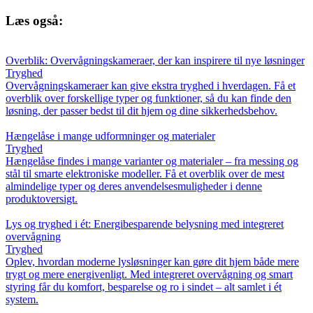
Læs også:
Overblik: Overvågningskameraer, der kan inspirere til nye løsninger
Tryghed
Overvågningskameraer kan give ekstra tryghed i hverdagen. Få et
overblik over forskellige typer og funktioner, så du kan finde den
løsning, der passer bedst til dit hjem og dine sikkerhedsbehov.
Hængelåse i mange udformninger og materialer
Tryghed
Hængelåse findes i mange varianter og materialer – fra messing og
stål til smarte elektroniske modeller. Få et overblik over de mest
almindelige typer og deres anvendelsesmuligheder i denne
produktoversigt.
Lys og tryghed i ét: Energibesparende belysning med integreret
overvågning
Tryghed
Oplev, hvordan moderne lysløsninger kan gøre dit hjem både mere
trygt og mere energivenligt. Med integreret overvågning og smart
styring får du komfort, besparelse og ro i sindet – alt samlet i ét
system.