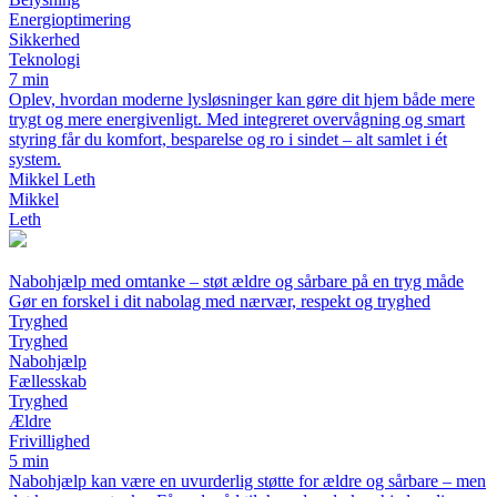
Energioptimering
Sikkerhed
Teknologi
7 min
Oplev, hvordan moderne lysløsninger kan gøre dit hjem både mere
trygt og mere energivenligt. Med integreret overvågning og smart
styring får du komfort, besparelse og ro i sindet – alt samlet i ét
system.
Mikkel Leth
Mikkel
Leth
Nabohjælp med omtanke – støt ældre og sårbare på en tryg måde
Gør en forskel i dit nabolag med nærvær, respekt og tryghed
Tryghed
Tryghed
Nabohjælp
Fællesskab
Tryghed
Ældre
Frivillighed
5 min
Nabohjælp kan være en uvurderlig støtte for ældre og sårbare – men