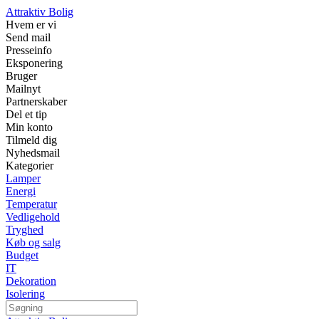
Attraktiv Bolig
Hvem er vi
Send mail
Presseinfo
Eksponering
Bruger
Mailnyt
Partnerskaber
Del et tip
Min konto
Tilmeld dig
Nyhedsmail
Kategorier
Lamper
Energi
Temperatur
Vedligehold
Tryghed
Køb og salg
Budget
IT
Dekoration
Isolering