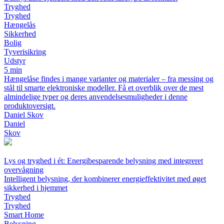
Tryghed
Tryghed
Hængelås
Sikkerhed
Bolig
Tyverisikring
Udstyr
5 min
Hængelåse findes i mange varianter og materialer – fra messing og
stål til smarte elektroniske modeller. Få et overblik over de mest
almindelige typer og deres anvendelsesmuligheder i denne
produktoversigt.
Daniel Skov
Daniel
Skov
Lys og tryghed i ét: Energibesparende belysning med integreret
overvågning
Intelligent belysning, der kombinerer energieffektivitet med øget
sikkerhed i hjemmet
Tryghed
Tryghed
Smart Home
Belysning