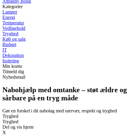
Attraktiv Bolig
Kategorier
Lamper
Energi
Temperatur
Vedligehold
Tryghed
Køb og salg
Budget
IT
Dekoration
Isolering
Min konto
Tilmeld dig
Nyhedsmail
Nabohjælp med omtanke – støt ældre og
sårbare på en tryg måde
Gør en forskel i dit nabolag med nærvær, respekt og tryghed
Tryghed
Tryghed
Del og vis hjerte
X