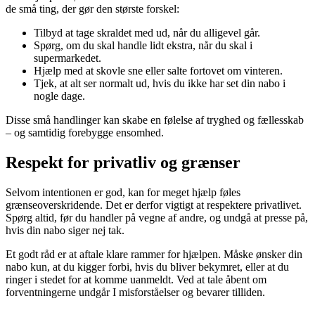
de små ting, der gør den største forskel:
Tilbyd at tage skraldet med ud, når du alligevel går.
Spørg, om du skal handle lidt ekstra, når du skal i
supermarkedet.
Hjælp med at skovle sne eller salte fortovet om vinteren.
Tjek, at alt ser normalt ud, hvis du ikke har set din nabo i
nogle dage.
Disse små handlinger kan skabe en følelse af tryghed og fællesskab
– og samtidig forebygge ensomhed.
Respekt for privatliv og grænser
Selvom intentionen er god, kan for meget hjælp føles
grænseoverskridende. Det er derfor vigtigt at respektere privatlivet.
Spørg altid, før du handler på vegne af andre, og undgå at presse på,
hvis din nabo siger nej tak.
Et godt råd er at aftale klare rammer for hjælpen. Måske ønsker din
nabo kun, at du kigger forbi, hvis du bliver bekymret, eller at du
ringer i stedet for at komme uanmeldt. Ved at tale åbent om
forventningerne undgår I misforståelser og bevarer tilliden.