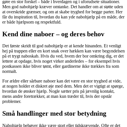
gøre en stor forskel – både i hverdagen og i uforudsete situationer.
Men god nabohjælp kræver omtanke. Det handler om at støtte uden
at overskride grænser, og om at skabe tryghed for begge parter. Her
får du inspiration til, hvordan du kan yde nabohjælp på en måde, der
er både hjælpsom og respektfuld.
Kend dine naboer – og deres behov
Det første skridt til god nabohjælp er at kende hinanden. Et venligt
hej på trappen eller en kort snak over hækken kan være begyndelsen
på et trygt naboskab. Hvis du ved, hvem der bor omkring dig, er det
lettere at opdage, hvis noget virker anderledes – for eksempel hvis
postkassen ikke bliver tømt, eller gardinerne ikke trækkes fra som
normalt.
For ældre eller sårbare naboer kan det være en stor tryghed at vide,
at nogen holder et diskret øje med dem. Men det er vigtigt at spørge,
hvordan de ønsker hjælp. Nogle sætter pris på jævnlig kontakt,
mens andre foretrækker, at man kun træder til, hvis der opstår
problemer.
Små handlinger med stor betydning
Nabohjælp behøver ikke være stort eller tidskrævende. Ofte er det