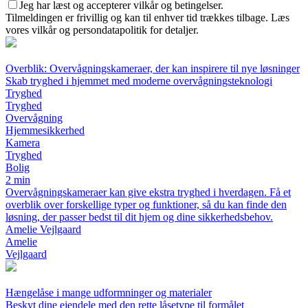
Jeg har læst og accepterer vilkår og betingelser.
Tilmeldingen er frivillig og kan til enhver tid trækkes tilbage. Læs
vores vilkår og persondatapolitik for detaljer.
Overblik: Overvågningskameraer, der kan inspirere til nye løsninger
Skab tryghed i hjemmet med moderne overvågningsteknologi
Tryghed
Tryghed
Overvågning
Hjemmesikkerhed
Kamera
Tryghed
Bolig
2 min
Overvågningskameraer kan give ekstra tryghed i hverdagen. Få et
overblik over forskellige typer og funktioner, så du kan finde den
løsning, der passer bedst til dit hjem og dine sikkerhedsbehov.
Amelie Vejlgaard
Amelie
Vejlgaard
Hængelåse i mange udformninger og materialer
Beskyt dine ejendele med den rette låsetype til formålet