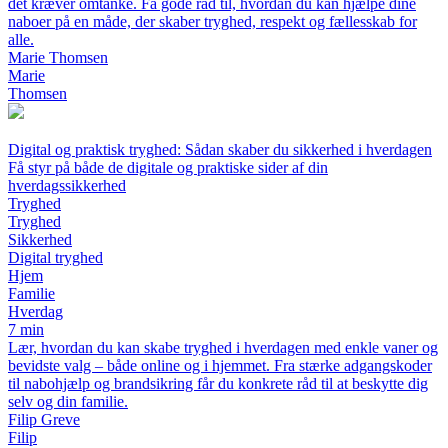
det kræver omtanke. Få gode råd til, hvordan du kan hjælpe dine
naboer på en måde, der skaber tryghed, respekt og fællesskab for
alle.
Marie Thomsen
Marie
Thomsen
Digital og praktisk tryghed: Sådan skaber du sikkerhed i hverdagen
Få styr på både de digitale og praktiske sider af din
hverdagssikkerhed
Tryghed
Tryghed
Sikkerhed
Digital tryghed
Hjem
Familie
Hverdag
7 min
Lær, hvordan du kan skabe tryghed i hverdagen med enkle vaner og
bevidste valg – både online og i hjemmet. Fra stærke adgangskoder
til nabohjælp og brandsikring får du konkrete råd til at beskytte dig
selv og din familie.
Filip Greve
Filip