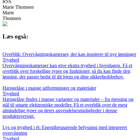
RSS
Marie Thomsen
Marie
Thomsen
Læs også:
Overblik: Overvågningskameraer, der kan inspirere til nye løsninger
Tryghed
Overvågningskameraer kan give ekstra tryghed i hverdagen. Få et
overblik over forskellige typer og funktioner, så du kan finde den
løsning, der passer bedst til dit hjem og dine sikkerhedsbehov.
Hængelåse i mange udformninger og materialer
Tryghed
Hængelåse findes i mange varianter og materialer – fra messing og
stål til smarte elektroniske modeller. Få et overblik over de mest
almindelige typer og deres anvendelsesmuligheder i denne
produktoversigt.
Lys og tryghed i ét: Energibesparende belysning med integreret
overvågning
Tryghed