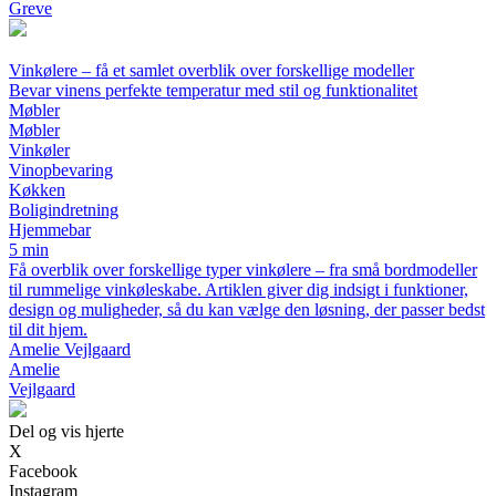
Greve
Vinkølere – få et samlet overblik over forskellige modeller
Bevar vinens perfekte temperatur med stil og funktionalitet
Møbler
Møbler
Vinkøler
Vinopbevaring
Køkken
Boligindretning
Hjemmebar
5 min
Få overblik over forskellige typer vinkølere – fra små bordmodeller
til rummelige vinkøleskabe. Artiklen giver dig indsigt i funktioner,
design og muligheder, så du kan vælge den løsning, der passer bedst
til dit hjem.
Amelie Vejlgaard
Amelie
Vejlgaard
Del og vis hjerte
X
Facebook
Instagram