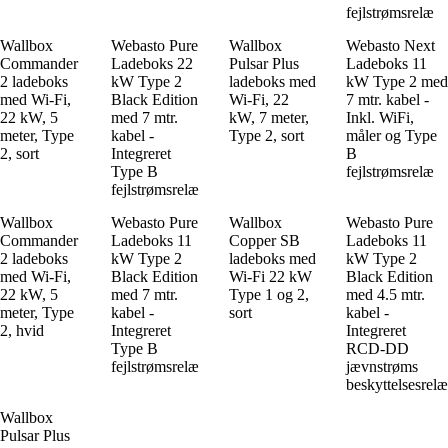
fejlstrømsrelæ
Wallbox
Webasto Pure
Wallbox
Webasto Next
Commander
Ladeboks 22
Pulsar Plus
Ladeboks 11
2 ladeboks
kW Type 2
ladeboks med
kW Type 2 med
med Wi-Fi,
Black Edition
Wi-Fi, 22
7 mtr. kabel -
22 kW, 5
med 7 mtr.
kW, 7 meter,
Inkl. WiFi,
meter, Type
kabel -
Type 2, sort
måler og Type
2, sort
Integreret
B
Type B
fejlstrømsrelæ
fejlstrømsrelæ
Wallbox
Webasto Pure
Wallbox
Webasto Pure
Commander
Ladeboks 11
Copper SB
Ladeboks 11
2 ladeboks
kW Type 2
ladeboks med
kW Type 2
med Wi-Fi,
Black Edition
Wi-Fi 22 kW
Black Edition
22 kW, 5
med 7 mtr.
Type 1 og 2,
med 4.5 mtr.
meter, Type
kabel -
sort
kabel -
2, hvid
Integreret
Integreret
Type B
RCD-DD
fejlstrømsrelæ
jævnstrøms
beskyttelsesrelæ
Wallbox
Pulsar Plus