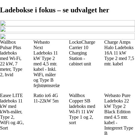
Ladebokse i fokus – se udvalget her
Wallbox
Webasto
LocknCharge
Charge Amps
Pulsar Plus
Next
Carrier 10
Halo Ladeboks
ladeboks
Ladeboks 11
Charging
16A 11 kW
med Wi-Fi,
kW Type 2
Station -
Type 2 med 7,5
22 kW, 7
med 4,5 mtr.
cabinet unit
mtr. kabel
meter, Type
kabel - Inkl.
2, hvid
WiFi, måler
og Type B
fejlstrømsrelæ
Easee LITE
Ratio io6 4G
Wallbox
Webasto Pure
ladeboks 11
11-22kW 5m
Copper SB
Ladeboks 22
kW med
ladeboks med
kW Type 2
kWh-måler,
Wi-Fi 11 kW
Black Edition
Type 2,
Type 1 og 2,
med 4.5 mtr.
WiFi og 4G,
sort
kabel -
Sort
Integreret Type
B