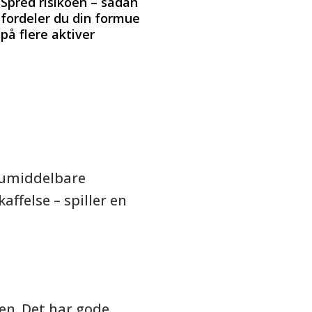
Spred risikoen – sådan
fordeler du din formue
på flere aktiver
n umiddelbare
affelse – spiller en
ien. Det har gode