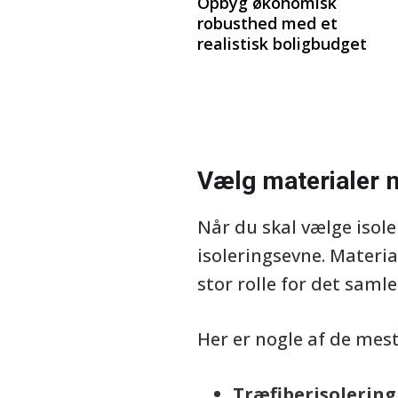
Opbyg økonomisk
robusthed med et
realistisk boligbudget
Vælg materialer m
Når du skal vælge isol
isoleringsevne. Material
stor rolle for det saml
Her er nogle af de mes
Træfiberisolering