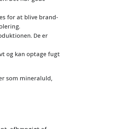
s for at blive brand-
olering.
oduktionen. De er
ivt og kan optage fugt
ger som mineraluld,