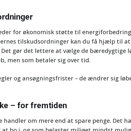
ordninger
heder for økonomisk støtte til energiforbedrin
ernes tilskudsordninger kan du få hjælp til at
g. Det gør det lettere at vælge de bæredygtige 
øb, men som betaler sig over tid.
regler og ansøgningsfrister – de ændrer sig løb
ke – for fremtiden
e handler om mere end at spare penge. Det ha
 at bo i, og som belaster miljøet mindst mulig