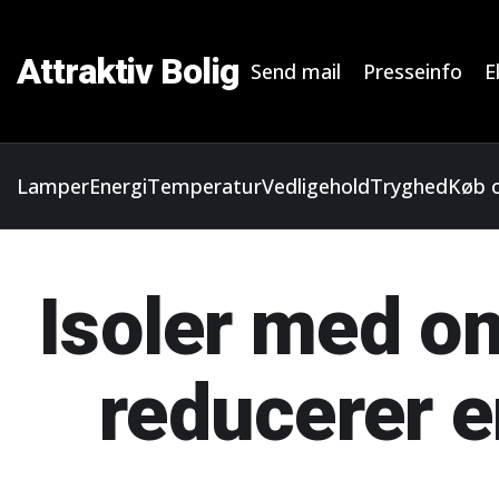
Attraktiv Bolig
Send mail
Presseinfo
E
Lamper
Energi
Temperatur
Vedligehold
Tryghed
Køb o
Isoler med o
reducerer e