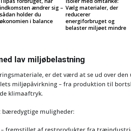
Tilpas forbruget, når
Isoler med omtanke:
indkomsten ændrer sig –
Vælg materialer, der
sådan holder du
reducerer
økonomien i balance
energiforbruget og
belaster miljøet mindre
ed lav miljøbelastning
eringsmateriale, er det værd at se ud over de
ets miljøpåvirkning – fra produktion til bortsk
ede klimaaftryk.
t bæredygtige muligheder:
– fremstillet af restprodukter fra træindustr