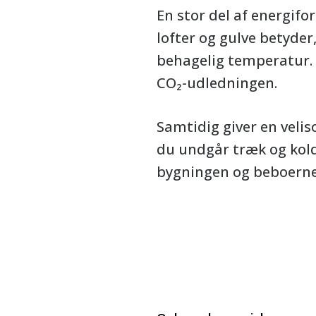
En stor del af energifo
lofter og gulve betyder
behagelig temperatur.
CO₂-udledningen.
Samtidig giver en velis
du undgår træk og kold
bygningen og beboerne