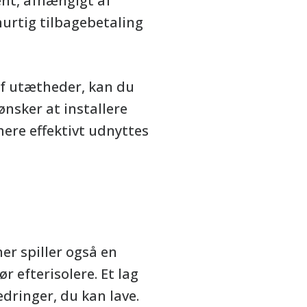
ent, afhængigt af
hurtig tilbagebetaling
af utætheder, kan du
ønsker at installere
ere effektivt udnyttes
ner spiller også en
ør efterisolere. Et lag
edringer, du kan lave.