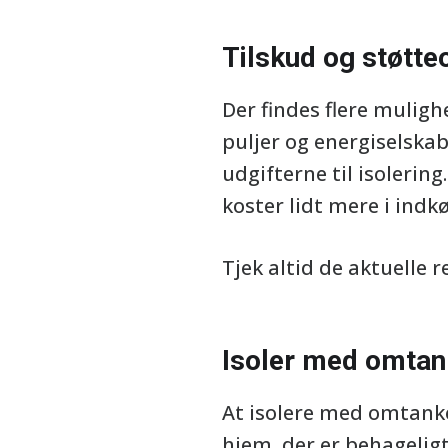
Tilskud og støtte
Der findes flere mulig
puljer og energiselskab
udgifterne til isolerin
koster lidt mere i indk
Tjek altid de aktuelle 
Isoler med omtan
At isolere med omtank
hjem, der er behageligt