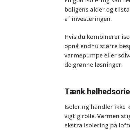
En god isolering kan r
boligens alder og tilst
af investeringen.
Hvis du kombinerer iso
opnå endnu større bespa
varmepumpe eller solva
de grønne løsninger.
Tænk helhedsorie
Isolering handler ikke 
vigtig rolle. Varmen sti
ekstra isolering på lof