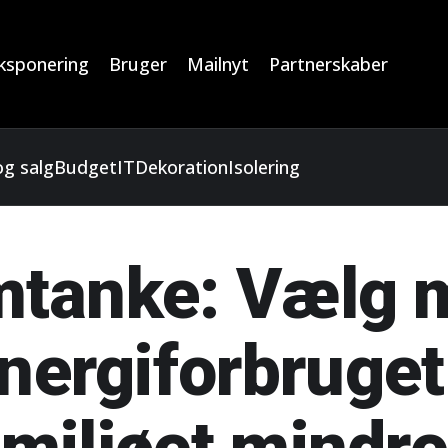
ksponering
Bruger
Mailnyt
Partnerskaber
g salg
Budget
IT
Dekoration
Isolering
mtanke: Vælg ma
nergiforbruget