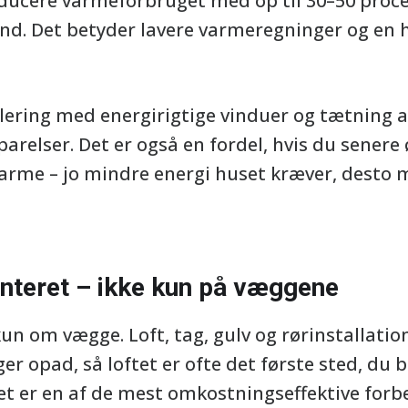
educere varmeforbruget med op til 30–50 proc
and. Det betyder lavere varmeregninger og en 
lering med energirigtige vinduer og tætning 
relser. Det er også en fordel, hvis du senere 
rme – jo mindre energi huset kræver, desto m
nteret – ikke kun på væggene
kun om vægge. Loft, tag, gulv og rørinstallatio
ger opad, så loftet er ofte det første sted, du b
tet er en af de mest omkostningseffektive forb