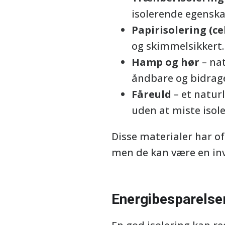
isolerende egenska
Papirisolering (ce
og skimmelsikkert. 
Hamp og hør
– nat
åndbare og bidrage
Fåreuld
– et naturl
uden at miste isol
Disse materialer har of
men de kan være en inv
Energibesparelse