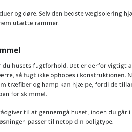
duer og døre. Selv den bedste vægisolering hj
nnem utætte rammer.
immel
 du husets fugtforhold. Det er derfor vigtigt a
rre, så fugt ikke ophobes i konstruktionen. N
om træfiber og hamp kan hjælpe, fordi de tilla
oen for skimmel.
rådgiver til at gennemgå huset, inden du går i
t løsningen passer til netop din boligtype.