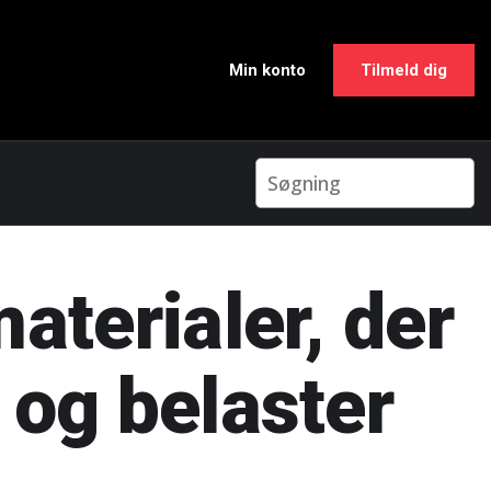
Min konto
Tilmeld dig
terialer, der
 og belaster