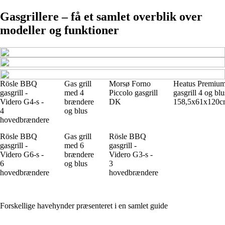
Gasgrillere – få et samlet overblik over
modeller og funktioner
Rösle BBQ
Gas grill
Morsø Forno
Heatus Premiu
gasgrill -
med 4
Piccolo gasgrill
gasgrill 4 og blu
Videro G4-s -
brændere
DK
158,5x61x120
4
og blus
hovedbrændere
Rösle BBQ
Gas grill
Rösle BBQ
gasgrill -
med 6
gasgrill -
Videro G6-s -
brændere
Videro G3-s -
6
og blus
3
hovedbrændere
hovedbrændere
Forskellige havehynder præsenteret i en samlet guide