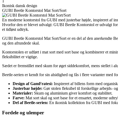
1
Ikonisk dansk design
GUBI Beetle Kontorstol Mat Sort/Sort
En moderne kontorstol fra GUBI med justerbar højde, inspireret af ins
Hvorfor den er blevet udvalgt: GUBI Beetle Kontorstol er udvalgt for s
et tidløst udtryk.
GUBI Beetle Kontorstol Mat Sort/Sort er en del af den anerkendte Beetle
og den afrundede skal.
Kontorstolen er udført i mat sort med sort base og kombinerer et mini
fleksibilitet er vigtige.
Sædet er fremstillet med skum for øget siddekomfort, mens stellet i alu
Beetle-serien er kendt for sin alsidighed og fås i flere varianter med fo
Design af GamFratesi:
Inspireret af billens form med organiske
Justerbar højde:
Gør stolen fleksibel til forskellige arbejds- o
Materialer:
Skum og aluminium giver komfort og stabilitet.
Farve:
Mat sort skal og sort base for et ensartet, moderne udtry
Del af Beetle-serien:
En ikonisk kollektion fra GUBI med foku
Fordele og ulemper