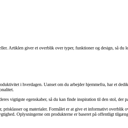
er. Artiklen giver et overblik over typer, funktioner og design, så du let
uktivitet i hverdagen. Uanset om du arbejder hjemmefra, har et dedikere
nalitet.
deres vigtigste egenskaber, så du kan finde inspiration til den stol, der p
rter, prisklasser og materialer. Formålet er at give et informativt overb
ygtighed. Oplysningerne om produkterne er baseret på offentligt tilgæn