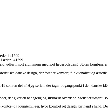
æder i 41599
d, udført i sort aluminium med sort læderpolstring. Stolen kombinere
akteristiske danske design, der forener komfort, funktionalitet og æste
9 som en del af Hyg-serien, der tager udgangspunkt i den danske idé
er, der giver en behagelig og slidstærk overflade. Stellet er udført i so
 kontor- og loungemiljøer, hvor komfort og design går hånd i hånd. Den e