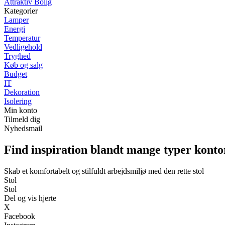
Attraktiv Bolig
Kategorier
Lamper
Energi
Temperatur
Vedligehold
Tryghed
Køb og salg
Budget
IT
Dekoration
Isolering
Min konto
Tilmeld dig
Nyhedsmail
Find inspiration blandt mange typer konto
Skab et komfortabelt og stilfuldt arbejdsmiljø med den rette stol
Stol
Stol
Del og vis hjerte
X
Facebook