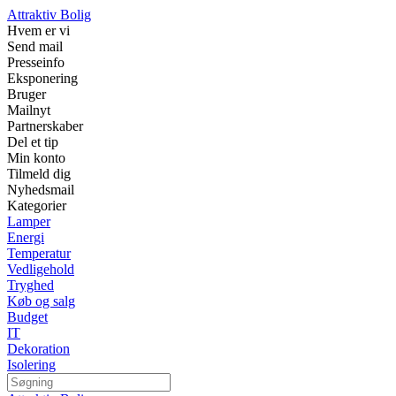
Attraktiv Bolig
Hvem er vi
Send mail
Presseinfo
Eksponering
Bruger
Mailnyt
Partnerskaber
Del et tip
Min konto
Tilmeld dig
Nyhedsmail
Kategorier
Lamper
Energi
Temperatur
Vedligehold
Tryghed
Køb og salg
Budget
IT
Dekoration
Isolering