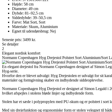
Højde: 58 cm
Diameter: 49 cm
Dybde: 81–92,5 cm
Siddedybde: 39–50,5 cm
Farve: Mat Sort, Sort
Materiale: Skum, Aluminium
Egnet til udendørsbrug: Nej
Seneste pris:
3499
kr.
Se detaljer
2
Elegant nordisk komfort
Normann Copenhagen Hyg Drejestol Polstret Sort Aluminium/Sort L
En elegant drejestol fra Normann Copenhagen designet af Simon Legal
Hyg-serie.
Hvorfor den er blevet udvalgt: Hyg Drejestolen er udvalgt for sit kar
materialer og formgivning skaber en indbydende siddeoplevelse.
Normann Copenhagen Hyg Drejestol er designet af Simon Legald i 201
hvilket afspejles i stolens bløde linjer og indbydende form.
Stolen har et sæde i polypropylen med PU-skum og er polstret i sort læd
Med sin drejefunktion og ergonomiske form er stolen velegnet til både